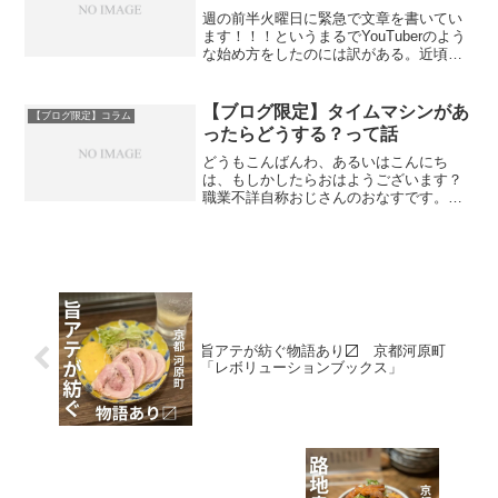
週の前半火曜日に緊急で文章を書いてい
ます！！！というまるでYouTuberのよう
な始め方をしたのには訳がある。近頃ネ
ットニュースを騒がせている「YouTuber
と芸人はどっちがおもろいのか論争」に
もう良い加減飽々としてきているからで
【ブログ限定】タイムマシンがあ
【ブログ限定】コラム
ある。度...
ったらどうする？って話
どうもこんばんわ、あるいはこんにち
は、もしかしたらおはようございます？
職業不詳自称おじさんのおなすです。
今、2泊3日の出張に来ておりまして、初
日の様子はもしかしたらインスタのスト
ーリーズでご覧になった方もいると思い
ますが、生産性のない夜を過...
旨アテが紡ぐ物語あり〼 京都河原町
「レボリューションブックス」