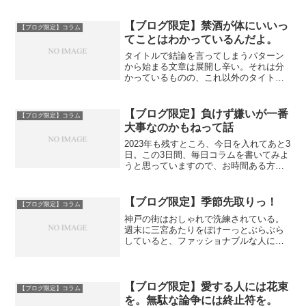
持ちも落ち着いてきたし、ライター仕事
も落ち着いたから書いてみようかな。最
近よく幸せを感じる瞬間に出会います。
【ブログ限定】禁酒が体にいいっ
【ブログ限定】コラム
もちろん美味しいものを食...
てことはわかっているんだよ。
タイトルで結論を言ってしまうパターン
から始まる文章は展開し辛い。それは分
かっているものの、これ以外のタイトル
が思いつかない。そんなぼーっとする状
態に陥ってしまう理由は大抵昨日飲みす
ぎたからである。この記事を書いている
【ブログ限定】負けず嫌いが一番
【ブログ限定】コラム
今日の私も、昨日のお酒が...
大事なのかもねって話
2023年も残すところ、今日を入れてあと3
日。この3日間、毎日コラムを書いてみよ
うと思っていますので、お時間ある方は
是非ブログの方にお越しください。笑
2023年今年は人生の中でも、一番自分を
見直すことができた一年だったと思いま
【ブログ限定】季節先取りっ！
【ブログ限定】コラム
す。それに紆余...
神戸の街はおしゃれで洗練されている。
週末に三宮あたりをぼけーっとぶらぶら
していると、ファッショナブルな人によ
く遭遇する。そういう人たち清潔感があ
って、背は高くてシュッとしており、顔
の大きさがビッグマックくらいしかない
くせに顔がテカったりして...
【ブログ限定】愛する人には花束
【ブログ限定】コラム
を。無駄な論争には終止符を。