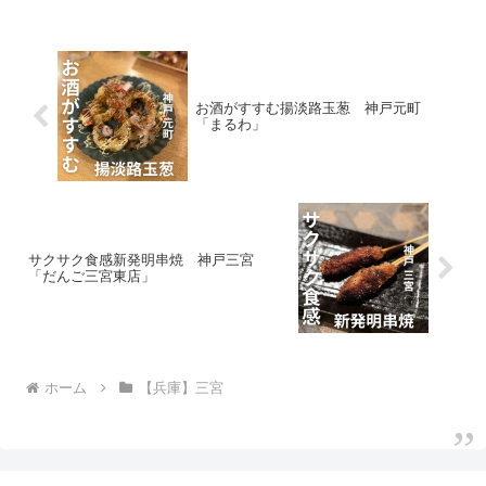
意されており、どれも美味しそうだ。こ
こは情報も集まる穴場だ
お酒がすすむ揚淡路玉葱 神戸元町
「まるわ」
サクサク食感新発明串焼 神戸三宮
「だんご三宮東店」
ホーム
【兵庫】三宮