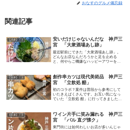
おなすのグルメ備忘録
関連記事
安いだけじゃないんだな 神戸三
【兵庫】三宮
宮 「大衆酒場あし跡」
最近駅前にできた「大衆酒場あし跡」。
どんなお店なんだろうかと足を止める
と、何やらご機嫌なハッピーアワーをや
っているじゃないか。まぁビールが安く
飲めるなら多少失敗してもいいか、とい
う軽い気持ちで入店。すると料理もそこ
創作串カツは現代美術品 神戸三
【兵庫】三宮
そこイケるじゃねぇか。
宮 「立飲処 醅」
初のコラボ？案件は普段から参考にして
いたきえぱくさんです。お互い気になっ
ていた「立飲処 醅」に行ってきました。
初見では分からないと評判の入り口に苦
戦するも無事入店。入ってみるといい雰
囲気で居心地よし。そこで食べる創作串
ワイン片手に笑み漏れる 神戸三
【兵庫】三宮
カツはまさに絶品。最高
宮 「バル 直グ懐ク」
東門街には如何わしいお店が多いんじゃ