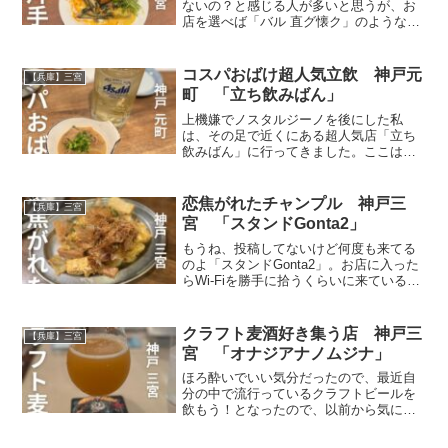
ないの？と感じる人が多いと思うが、お
店を選べば「バル 直グ懐ク」のようなふ
らっと寄れるスペインバルに出会うこと
もできる。ここはスペイン産ワインとこ
だわりのアテが楽しめる超優良店。きっ
コスパおばけ超人気立飲 神戸元
【兵庫】三宮
とあなたも懐クはず。
町 「立ち飲みばん」
上機嫌でノスタルジーノを後にした私
は、その足で近くにある超人気店「立ち
飲みばん」に行ってきました。ここは金
曜日の夕方とかは満席で入れないくらい
人気のお店で、投稿していませんが昨年
何度も行かせてもらったお店です。最大
恋焦がれたチャンプル 神戸三
【兵庫】三宮
の特徴は異常なハイコスパ！
宮 「スタンドGonta2」
もうね、投稿してないけど何度も来てる
のよ「スタンドGonta2」。お店に入った
らWi-Fiを勝手に拾うくらいに来ている。
やっぱりここはビール190円が売りだが、
実はフードのレベルが高いことも賞賛に
値する。しかもゴーヤチャンプルがあ
クラフト麦酒好き集う店 神戸三
【兵庫】三宮
る！！
宮 「オナジアナノムジナ」
ほろ酔いでいい気分だったので、最近自
分の中で流行っているクラフトビールを
飲もう！となったので、以前から気にな
っていた「オナジアナノムジナ」に行っ
てきました。厳選された6つのタップが用