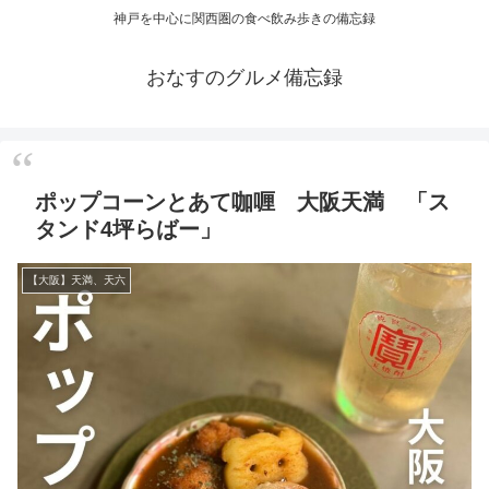
神戸を中心に関西圏の食べ飲み歩きの備忘録
おなすのグルメ備忘録
ポップコーンとあて咖喱 大阪天満 「ス
タンド4坪らばー」
【大阪】天満、天六