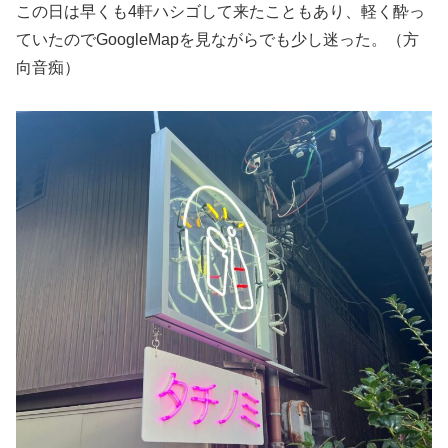
この日は早くも4軒ハシゴして来たこともあり、軽く酔っ
ていたのでGoogleMapを見ながらでも少し迷った。（方
向音痴）