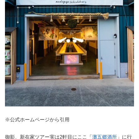
※公式ホームページから引用
御影、新在家ツアー実は2軒目にここ「
灘五郷酒所
」に行