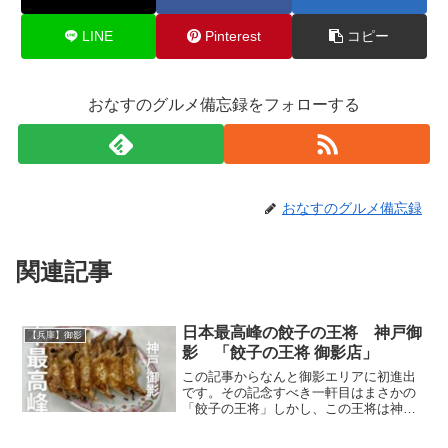
LINE
Pinterest
コピー
おなすのグルメ備忘録をフォローする
おなすのグルメ備忘録
関連記事
日本最高峰の餃子の王将 神戸御
【兵庫】御影
影 「餃子の王将 御影店」
この記事からなんと御影エリアに初進出
です。その記念すべき一軒目はまさかの
「餃子の王将」しかし、この王将は神戸
の人であればみんな知っている、別格に
美味しいと噂の店舗です。お店に到着す