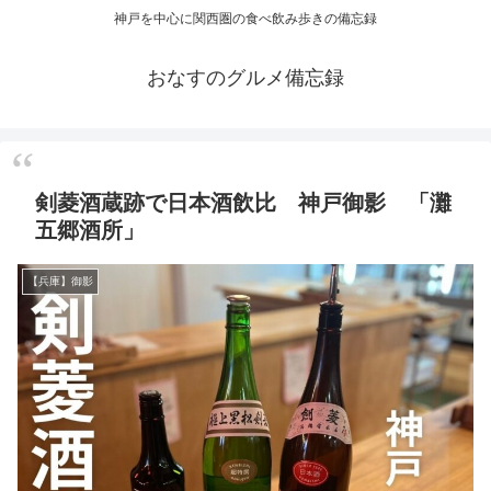
神戸を中心に関西圏の食べ飲み歩きの備忘録
おなすのグルメ備忘録
剣菱酒蔵跡で日本酒飲比 神戸御影 「灘
五郷酒所」
【兵庫】御影