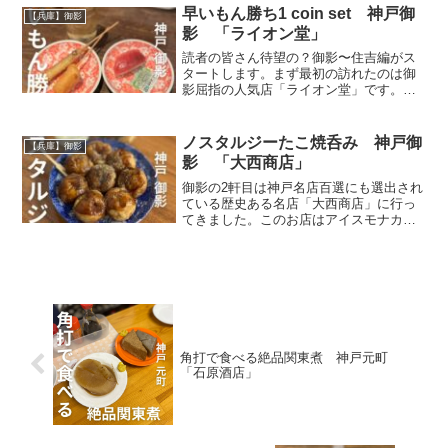
るとさすがの行列。そんなにかと疑って
早いもん勝ち1 coin set 神戸御
【兵庫】御影
いたが噂は本当で感動した
影 「ライオン堂」
読者の皆さん待望の？御影〜住吉編がス
タートします。まず最初の訪れたのは御
影屈指の人気店「ライオン堂」です。こ
こはそのコスパの良さとクオリティの高
さに定評があり、以前から目をつけてお
りました。お店に入ってみるとその活気
ノスタルジーたこ焼呑み 神戸御
【兵庫】御影
に驚かされます。期待大。
影 「大西商店」
御影の2軒目は神戸名店百選にも選出され
ている歴史ある名店「大西商店」に行っ
てきました。このお店はアイスモナカが
特に有名で、この日もまとめて30個購入
しているお客さんがいました。そんな名
店ですがさく飲みができます。これは新
たな魅力を発見かも？
角打で食べる絶品関東煮 神戸元町
「石原酒店」