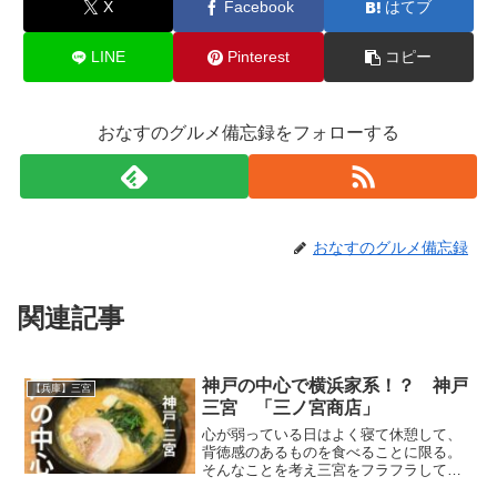
X
Facebook
はてブ
LINE
Pinterest
コピー
おなすのグルメ備忘録をフォローする
おなすのグルメ備忘録
関連記事
神戸の中心で横浜家系！？ 神戸
【兵庫】三宮
三宮 「三ノ宮商店」
心が弱っている日はよく寝て休憩して、
背徳感のあるものを食べることに限る。
そんなことを考え三宮をフラフラしてい
ると「三ノ宮商店」に出会いました。横