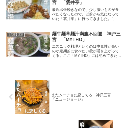
宮 「雲井亭」
最近出張続きなので、少し濃いものが食
べたくなったので、以前から気になって
いた「雲井亭」に行ってきました。ここ
は駅からのアクセルが良く、サラリーマ
ンに人気のお店で、行った日も全員がお
じさんでした。笑入ったらその理由がす
麺牛麺草麺汁満腹不回避 神戸三
【兵庫】三宮
ぐに分かり、妙に納得した
宮 「MYTHO」
エスニック料理というのは中毒性が高い
のか定期的に食べたい欲が湧き上がって
くる。ここ「MYTHO」には初めてきたの
だが割と悪くなかった。その理由は本場
っぽい味付けである点と抜群のボリュー
ムを誇るからだ。麺をすすれどもすすれ
ども終わらない。
またムーチョに恋してる 神戸三宮
「ニュージョージ」