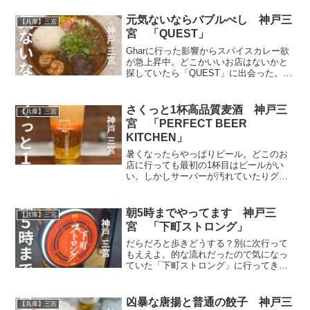
浜家系といえばまさにギルティ。濃厚な
スープを飲めばたちまち背徳感に襲われ
元気ないならバブルべし 神戸三
【兵庫】三宮
るほど。これは美味しい。
宮 「QUEST」
Gharに行った影響からスパイスカレー欲
が急上昇中。どこかいいお店はないかと
探していたら「QUEST」に出会った。こ
この店主は大阪のボタニカレー出身との
ことで期待できる。お店の周辺に到着。
ん？どこだ？怪しげなビルの地下からカ
さくっと1杯高品質麦酒 神戸三
【兵庫】三宮
レーのいい匂い？
宮 「PERFECT BEER
KITCHEN」
暑くなったらやっぱりビール。どこのお
店に行っても最初の1杯目はビールがい
い。しかしサーバーが汚れていたりグラ
スが曇っていると美味しさ半減、テンシ
ョンも急降下。しかしここ「PERFECT
BEER KITCHEN」ではそんな心配ご無
朝5時までやってます 神戸三
【兵庫】三宮
用。
宮 「下町ストロング」
だらだろと歩きどうする？別に次行って
もええよ。的な流れだったので気になっ
ていた「下町ストロング」に行ってきま
した。もうお腹もいっぱいだし飲み物メ
インでと入ったがちょっと食べてしまい
ました。それほどに映えるメニューが豊
凶暴な唐揚と普通の餃子 神戸三
【兵庫】三宮
富でノスタルジックでした