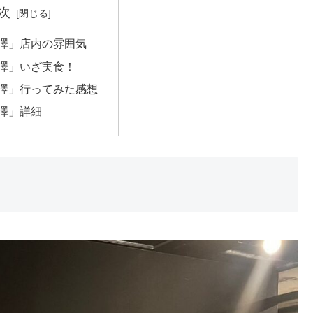
次
熊澤」店内の雰囲気
熊澤」いざ実食！
熊澤」行ってみた感想
熊澤」詳細