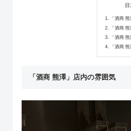
目
「酒商 
「酒商 
「酒商 
「酒商 
「酒商 熊澤」店内の雰囲気