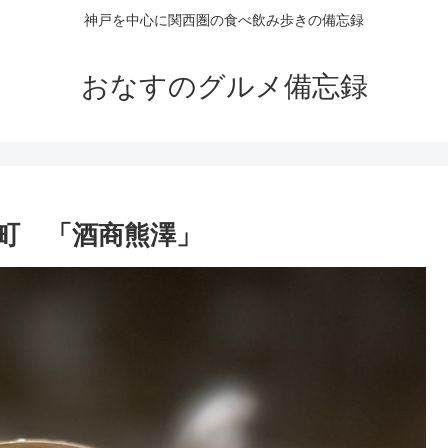
神戸を中心に関西圏の食べ飲み歩きの備忘録
おなすのグルメ備忘録
町 「酒商熊澤」