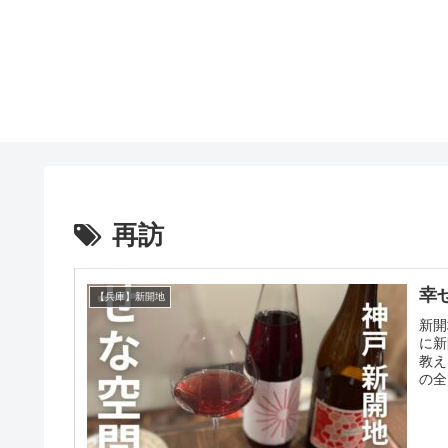
再訪
幸
【兵庫】新開地
新開
に新
教え
の全