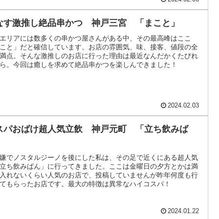
なす激推し絶品串かつ 神戸三宮 「まこと」
エリアには数多くの串かつ屋さんがある中、その最高峰はここ
こと」だと確信しています。お店の雰囲気、味、接客、値段の全
満点。そんな激推しのお店に行った理由は最近なんだかくたびれ
ら。今回は癒しを求めて絶品串かつを楽しんできました！
2024.02.03
スパおばけ超人気立飲 神戸元町 「立ち飲みば
」
嫌でノスタルジーノを後にした私は、その足で近くにある超人気
立ち飲みばん」に行ってきました。ここは金曜日の夕方とかは満
入れないくらい人気のお店で、投稿していませんが昨年何度も行
てもらったお店です。最大の特徴は異常なハイコスパ！
2024.01.22