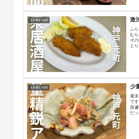
激
【兵庫】元町
ふら
むら
その
とり
少
【兵庫】元町
週末
です
急遽
だっ