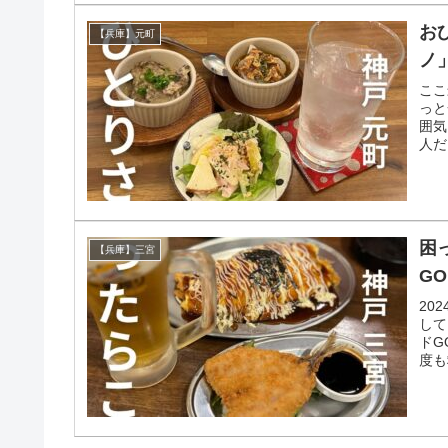
お
【兵庫】元町
ノ
ここ
っと
囲気
人だ
困
【兵庫】三宮
GO
20
して
ドG
度も