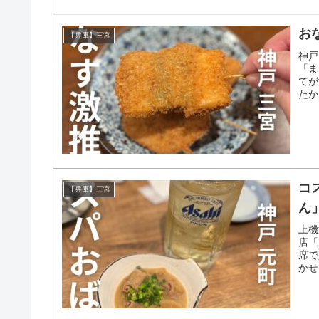
お
【兵庫】三宮
神戸
「ま
てが
たか
コ
【兵庫】三宮
ん
上機
店「
席で
かせ