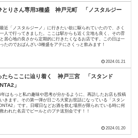
ひとりさん専用3種盛 神戸元町 「ノスタルジー
」
最近「ノスタルジーノ」に行きたい欲に駆られていたので、さく
一人で行ってきました。ここは駅からも近く立地も良く、その雰
と居心地の良さから定期的に行きたくなるお店です。この日は一
ったのでおばんざい3種盛をアテにさくっと飲みます！
2024.01.21
ったらここに辿り着く 神戸三宮 「スタンド
NTA2」
24年はもっと私の趣味や思考が分かるように、再訪したお店も投稿
いきます。その第一弾が日ごろ大変お世話になっている「スタン
ONTA2」です。日曜日などお酒を飲む場所が限られている時に何
救われた名店でビールとのプチ送別会です！！
2024.01.20