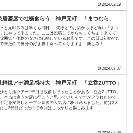
2024.02.19
渋居酒屋で牡蠣食らう 神戸元町 「まつむら」
っと元町飲みは早くも2軒目。先ほどのお店からほど近い「まつ
」にやって来ました。ここは投稿してからちょくちょく来てて、
雰囲気と価格の安さに心酔しているお店です。この日は初めてひ
で来たので自分の好き勝手食べてやりますよ！楽しみ！
2024.02.07
量精鋭アテ満足感特大 神戸元町 「立呑ZUTTO」
ひとり酒ツアー1軒目は以前も行ったことがある「立呑ZUTTO」
。本当は違うお店に行こうと思っていたんですがフラれたので、
予定を変更しオープン直後の人気店に駆け込みました。前は2人
たし2軒目だったので今回はしっかりと楽しみます
2024.02.06