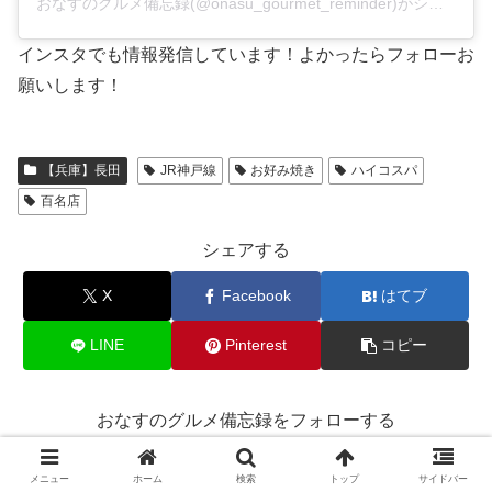
おなすのグルメ備忘録(@onasu_gourmet_reminder)がシェアした投稿
インスタでも情報発信しています！よかったらフォローお
願いします！
【兵庫】長田
JR神戸線
お好み焼き
ハイコスパ
百名店
シェアする
X
Facebook
はてブ
LINE
Pinterest
コピー
おなすのグルメ備忘録をフォローする
メニュー
ホーム
検索
トップ
サイドバー