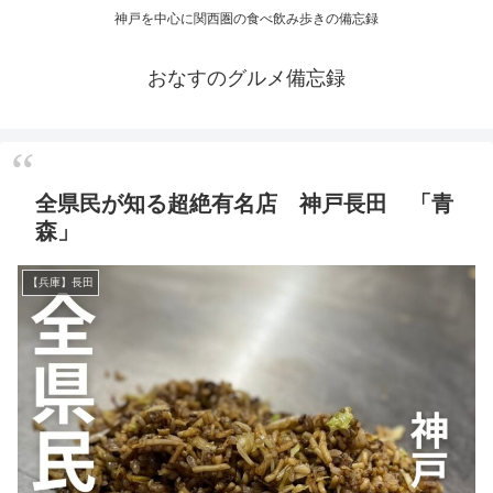
神戸を中心に関西圏の食べ飲み歩きの備忘録
おなすのグルメ備忘録
全県民が知る超絶有名店 神戸長田 「青
森」
【兵庫】長田