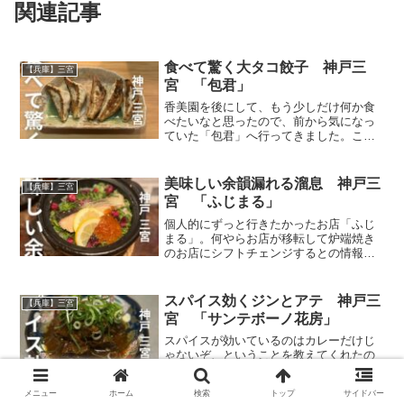
関連記事
食べて驚く大タコ餃子 神戸三
【兵庫】三宮
宮 「包君」
香美園を後にして、もう少しだけ何か食
べたいなと思ったので、前から気になっ
ていた「包君」へ行ってきました。ここ
は先輩に教えてもらったお店で、何やら
餃子が美味しいらしい。店内は思ってい
るより広く座敷もある。丁寧に焼かれた
美味しい余韻漏れる溜息 神戸三
【兵庫】三宮
餃子はビールに最適だった
宮 「ふじまる」
個人的にずっと行きたかったお店「ふじ
まる」。何やらお店が移転して炉端焼き
のお店にシフトチェンジするとの情報を
キャッチしたため、急いで予約し行って
きた。良いと噂には聞いていたが予想以
上に良かった。もっと早く行っておくべ
スパイス効くジンとアテ 神戸三
【兵庫】三宮
きだったと少し後悔した。
宮 「サンテボーノ花房」
スパイスが効いているのはカレーだけじ
ゃないぞ、ということを教えてくれたの
がここ「サンテボーノ花房」だ。イケメ
ン店長がすすめる国産クラフトジンは常
メニュー
ホーム
検索
トップ
サイドバー
時80種類ほどが並び、料理も郷土料理な